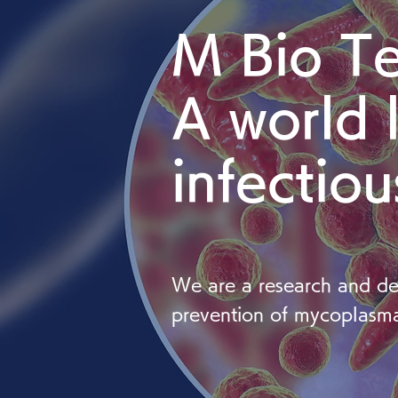
M Bio T
A world 
infectiou
We are a research and de
prevention of mycoplas