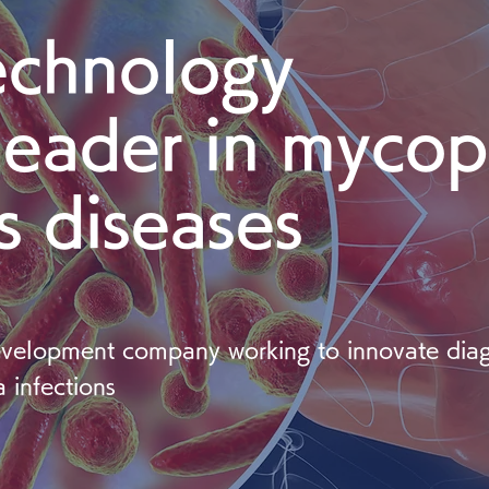
echnology
leader in
mycop
s diseases
velopment company working to innovate diag
ma infections