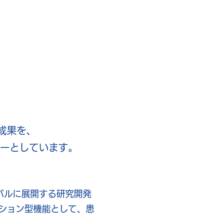
究成果を、
シーとしています。
バルに展開する研究開発
ション型機能として、患