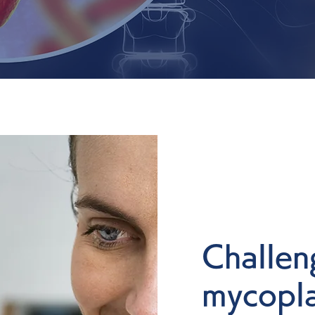
Challen
mycopla