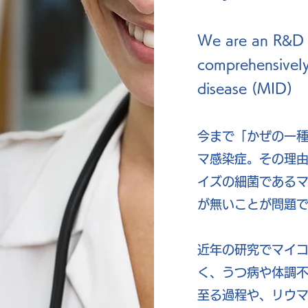
We are an R&D 
comprehensively
disease (MID)
今まで「かぜの一
マ感染症。その理
イズの細菌である
が無いことが問題
近年の研究でマイ
く、うつ病や体調
至る過程や、リウ