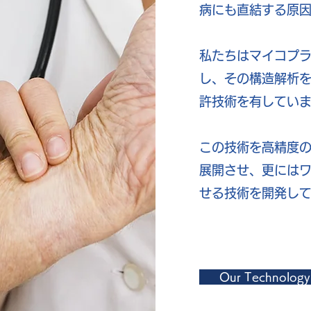
病にも直結する原
私たちはマイコプ
し、その構造解析
許技術を有してい
​この技術を高精度の
展開させ、更には
せる技術を開発し
Our Technology