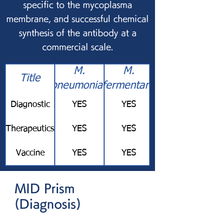
specific to the mycoplasma
membrane, and successful chemical
synthesis of the antibody at a
commercial scale.
M.
M.
Title
pneumoniae
fermentans
Diagnostic
YES
YES
Therapeutics
YES
YES
Vaccine
YES
YES
MID Prism
(Diagnosis)