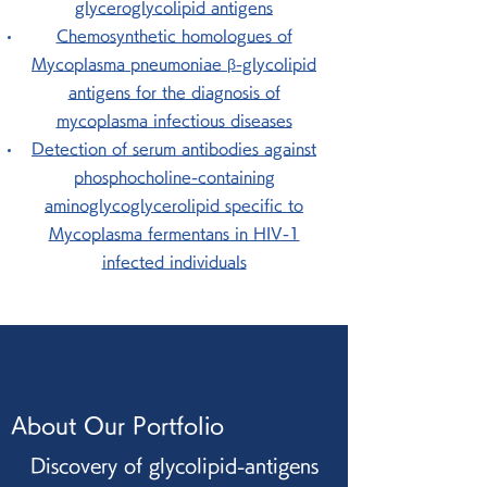
glyceroglycolipid antigens
Chemosynthetic homologues of
Mycoplasma pneumoniae β-glycolipid
antigens for the diagnosis of
mycoplasma infectious diseases
Detection of serum antibodies against
phosphocholine-containing
aminoglycoglycerolipid specific to
Mycoplasma fermentans in HIV-1
infected individuals
About Our Portfolio
Discovery of glycolipid-antigens