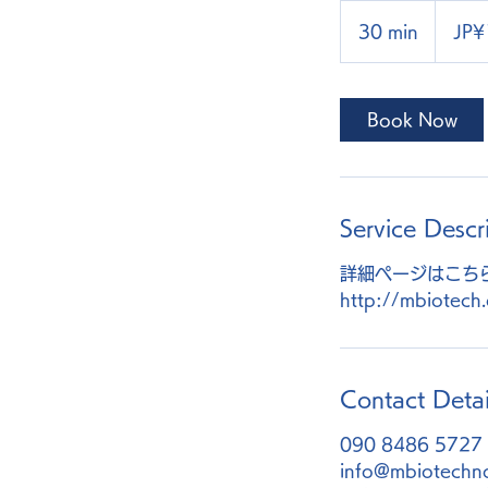
10,000
Japanese
30 min
3
JP¥
yen
0
m
i
Book Now
n
Service Descr
詳細ページはこち
Contact Detai
090 8486 5727
info@mbiotechn